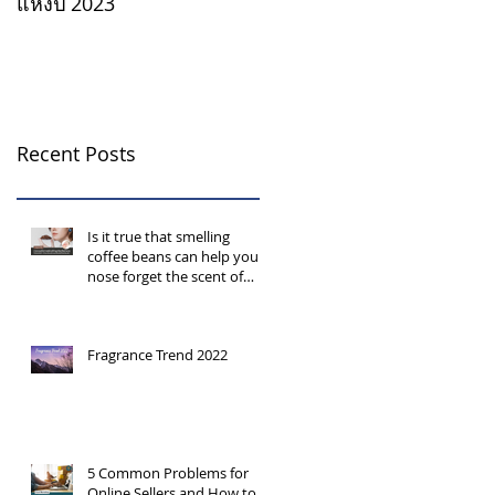
แห่งปี 2023
Recent Posts
Is it true that smelling
coffee beans can help your
nose forget the scent of
perfume?
Fragrance Trend 2022
5 Common Problems for
Online Sellers and How to