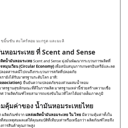
ขมิ้นชัน ตะไคร้หอม มะกรูด และมะลิ
ันหอมระเหย ที่ Scent and Sense
ผลิตน้ำมันหอมระเหย
 Scent and Sense มุ่งมั่นพัฒนากระบวนการผลิตที่
ิจหมุนเวียน (Circular Economy)
 เพื่อสนับสนุนการเกษตรอินทรีย์และลด
ที่ปลอดสารเคมีไปจนถึงกระบวนการสกัดที่ปลอดภัย
งเรายังได้รับมาตรฐานระดับโลก อาทิ:
ssociation):
 ยืนยันความปลอดภัยของส่วนผสมน้ำหอม
มาตรฐานสุขลักษณะที่ดีในการผลิต มาตรฐานเหล่านี้ช่วยสร้างความเชื่อ
ะเทศ ว่าผลิตภัณฑ์ไทยสามารถแข่งขันในเวทีโลกได้อย่างเต็มภาคภูมิ
มคุ้มค่าของ น้ำมันหอมระเหยไทย
า ผลิตภัณฑ์จาก 
แหล่งผลิตน้ำมันหอมระเหย ใน ไทย
 มีความคุ้มค่าทั้งใน
่สมเหตุสมผลแต่ให้คุณสมบัติที่เทียบเท่าหรือเหนือกว่า ผลิตภัณฑ์ไทยจึง
ต้องการสินค้าคุณภาพสูง