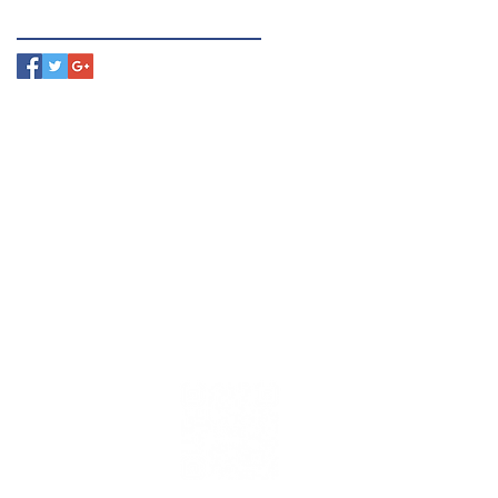
Line official
@Perfumefactory