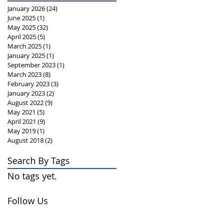
January 2026
(24)
24 posts
June 2025
(1)
1 post
May 2025
(32)
32 posts
April 2025
(5)
5 posts
March 2025
(1)
1 post
January 2025
(1)
1 post
September 2023
(1)
1 post
March 2023
(8)
8 posts
February 2023
(3)
3 posts
January 2023
(2)
2 posts
August 2022
(9)
9 posts
May 2021
(5)
5 posts
April 2021
(9)
9 posts
May 2019
(1)
1 post
August 2018
(2)
2 posts
Search By Tags
No tags yet.
Follow Us