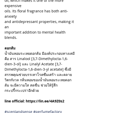
oil, which makes it one of the more 
expensive
oils. Its floral fragrance has both anti-
anxiety
and antidepressant properties, making it 
an
important addition to mental health 
blends.
ดอกส้ม
Archive
น้ำมันหอมระเหยดอกส้ม มีองค์ประกอบทางเคมี 
คือ สาร Linalool [3,7-Dimethylocta-1,6-
dien-3-ol] และ Linalyl Acetate [3,7-
January 2026
(24)
24 posts
Dimethylocta-1,6-dien-3-yl acetate] ซึ่งมี
June 2025
(1)
1 post
สรรพคุณช่วยบรรเทาโรคซึมเศร้า และคลาย
May 2025
(32)
32 posts
วิตกกังวล กลิ่นหอมของน้ำมันหอมระเหยดอก
April 2025
(5)
5 posts
ส้ม จะมีความใส สดชื่น ช่วยให้รู้สึก
March 2025
(1)
1 post
January 2025
(1)
1 post
กระปรี้กระเปร่าอีกด้วย 
September 2023
(1)
1 post
March 2023
(8)
8 posts
line official: https://lin.ee/4A9Z0s2
February 2023
(3)
3 posts
January 2023
(2)
2 posts
#scentandsense
#perfumefactory